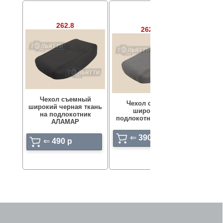
262.8
262.18
Чехол съемный
Чехол съемный
широкий черная ткань
широкий на
Карман
на подлокотник
подлокотник АЛАМАР
АЛАМАР
⇐
390 p
⇐
490 p