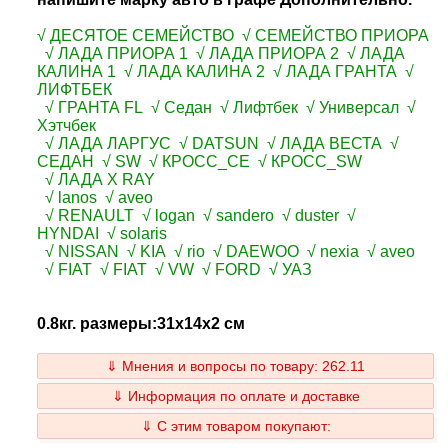
√ ДЕСЯТОЕ СЕМЕЙСТВО √ СЕМЕЙСТВО ПРИОРА
√ ЛАДА ПРИОРА 1 √ ЛАДА ПРИОРА 2 √ ЛАДА
КАЛИНА 1 √ ЛАДА КАЛИНА 2 √ ЛАДА ГРАНТА √
ЛИФТБЕК
√ ГРАНТА FL √ Седан √ Лифтбек √ Универсал √
Хэтчбек
√ ЛАДА ЛАРГУС √ DATSUN √ ЛАДА ВЕСТА √
СЕДАН √ SW √ КРОСС_СЕ √ КРОСС_SW
√ ЛАДА X RAY
√ lanos √ aveo
√ RENAULT √ logan √ sandero √ duster √
HYNDAI √ solaris
√ NISSAN √ KIA √ rio √ DAEWOO √ nexia √ aveo
√ FIAT √ FIAT √ VW √ FORD √ УАЗ
0.8кг. размеры:31x14x2 см
⇓ Мнения и вопросы по товару: 262.11
⇓ Информация по оплате и доставке
⇓ С этим товаром покупают: