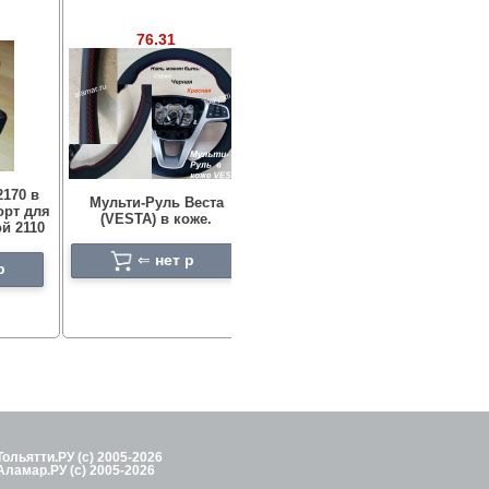
75.287
76.31
Козырьки
2170 в
Мульти-Руль Веста
противосолнечные
кар
орт для
(VESTA) в коже.
Лада Ларгус с зеркалом
для 
й 2110
черная кожа.
⇐
нет p
p
⇐
нет p
Тольятти.РУ (с) 2005-2026
Аламар.РУ (с) 2005-2026