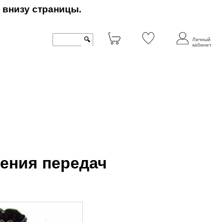
 внизу страницы.
🔍
Личный
кабинет
чения передач