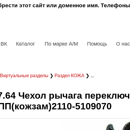
рести этот сайт или доменное имя. Телефоны
 ВК
Каталог
По марке А/М
Помощь
О нас
Виртуальные разделы
❯
Раздел КОЖА
❯ ...
7.64 Чехол рычага переклю
ПП(кожзам)2110-5109070