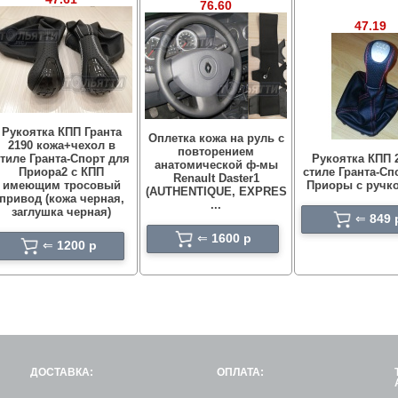
76.60
47.19
Рукоятка КПП Гранта
Оплетка кожа на руль с
2190 кожа+чехол в
повторением
тиле Гранта-Спорт для
Рукоятка КПП 
анатомической ф-мы
Приора2 с КПП
стиле Гранта-Сп
Renault Daster1
имеющим тросовый
Приоры с ручко
(AUTHENTIQUE, EXPRES
привод (кожа черная,
...
заглушка черная)
⇐
849 
⇐
1600 p
⇐
1200 p
ДОСТАВКА:
ОПЛАТА: