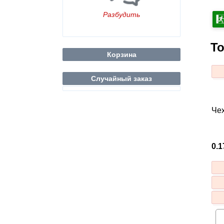
Разбудить
То
Корзина
Случайный заказ
Че
0.