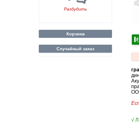
Разбудить
Корзина
Случайный заказ
гр
ди
Аку
пр
ООО
Ес
√ 