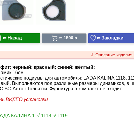
⇐ Назад
⇐ Закладки
⇐
1500 p
⇓ Описание изделия
афит
; черный; красный; синий; жёлтый;
намик 16см
стические подиумы для автомобиля: LADA KALINA 1118, 1117
авый. Выполняются под различные размеры динамиков, в ш
 ВС-Авто г.Тольятти. Фурнитура в комплект не входит.
ть ВИДЕО установки
ЛАДА КАЛИНА 1 √ 1118 √ 1119