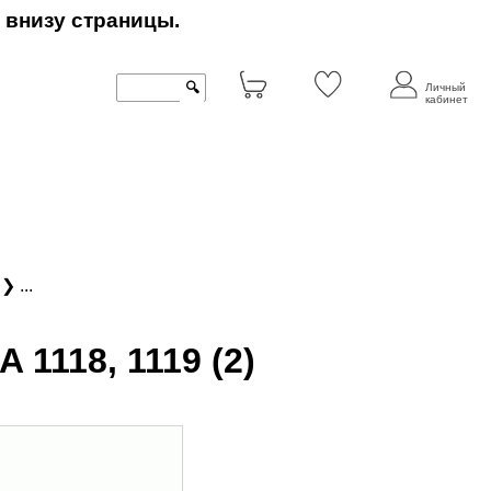
 внизу страницы.
🔍
Личный
кабинет
о
❯ ...
1118, 1119 (2)