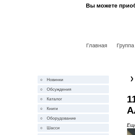
Вы можете приоб
Главная
Группа
❯
○
Новинки
○
Обсуждения
1
○
Каталог
А
○
Книги
○
Оборудование
Ещё
○
Шасси