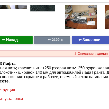
⇐ Назад
⇐ Закладки
⇐
2100 p
⇓ Описание изделия
З Лифта
ная нить; красная нить:+250 р;серая нить:+250 р;оранжевая
локотник шириной 140 мм для автомобилей Лада Гранта, Да
 положения: скрытое и рабочее, съемный чехол на молнии
соте.
струкция
ыт установки