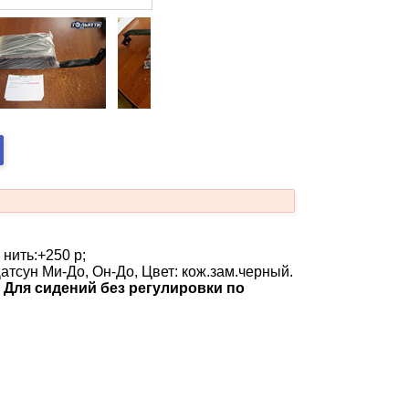
 нить:+250 р;
тсун Ми-До, Он-До, Цвет: кож.зам.черный.
.
Для сидений без регулировки по