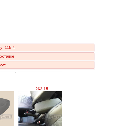
у: 115.4
оставке
ют:
262.15
261.3