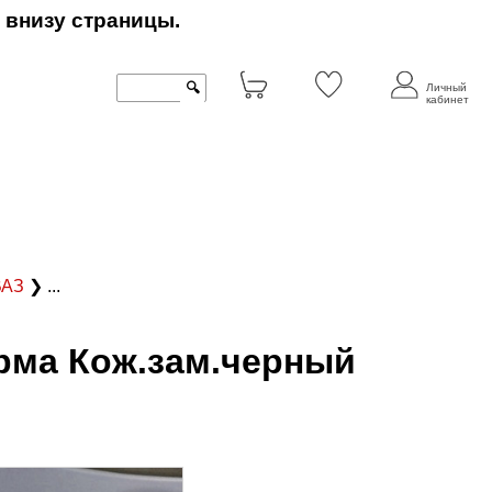
 внизу страницы.
🔍
Личный
кабинет
оВАЗ
❯ ...
орма Кож.зам.черный