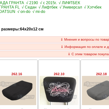
ЛАДА ГРАНТА √ 2190 √ c 2015г. √ ЛИФТБЕК
ГРАНТА FL √ Седан √ Лифтбек √ Универсал √ Хэтчбек
DATSUN √ on-do √ mi-do
г. размеры:64x20x12 см
⇓ Мнения и вопросы по товар
⇓ Информация по оплате и д
⇓ С этим товаром покупа
262.16
262.10
262.18