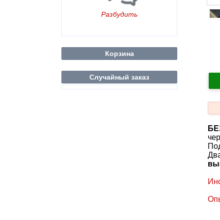
Разбудить
Корзина
Случайный заказ
БЕ
чер
Под
Два
вы
Ин
Оп