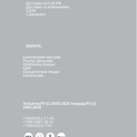
Доставка почтой РФ
Доставка тр.компаниями
СДЭК
Самовывоз
ОПЛАТА:
Банковскими картами
Яндекс Деньгами
WebMoney Keeper
QIWI
Юридическим лицам
Наличными
Тольятти.РУ (с) 2005-2026
Аламар.РУ (с)
2005-2026
+7(8482)41-17-44
+7(9674)87-28-10
+7(9626)111-744