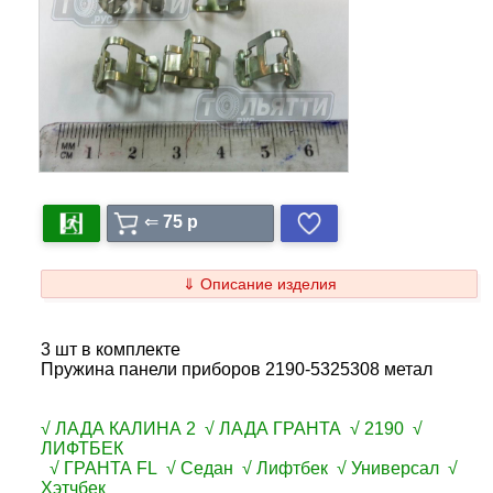
⇐
75 p
⇓ Описание изделия
3 шт в комплекте
Пружина панели приборов 2190-5325308 метал
√ ЛАДА КАЛИНА 2 √ ЛАДА ГРАНТА √ 2190 √
ЛИФТБЕК
√ ГРАНТА FL √ Седан √ Лифтбек √ Универсал √
Хэтчбек