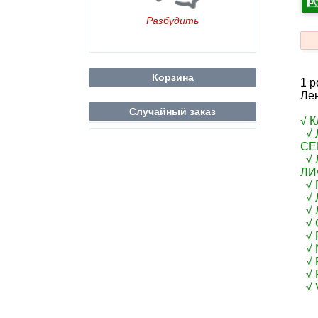
Разбудить
Корзина
1 р
Лен
Случайный заказ
√ 
√ 
СЕ
√ 
ЛИ
√ 
√ 
√ 
√ 
√ R
√ 
√ F
√ F
√ 