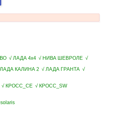
ВО √ ЛАДА 4х4 √ НИВА ШЕВРОЛЕ √
 ЛАДА КАЛИНА 2 √ ЛАДА ГРАНТА √
W √ КРОСС_СЕ √ КРОСС_SW
olaris