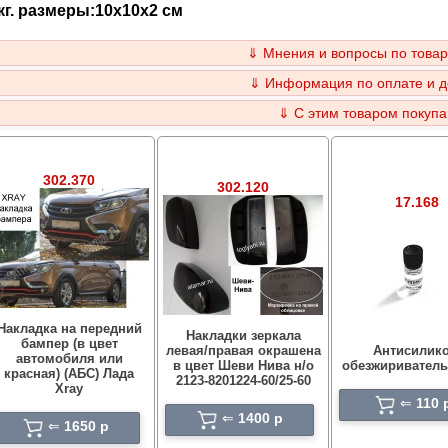
кг. размеры:10x10x2 см
⇓ Мнения и вопросы по товар
⇓ Информация по оплате и д
⇓ С этим товаром покупа
302.370
302.120
17.168
Накладка на передний
Накладки зеркала
бампер (в цвет
левая/правая окрашена
Антисилико
автомобиля или
в цвет Шеви Нива н/о
обезжириватель
красная) (АБС) Лада
2123-8201224-60/25-60
Xray
⇐
110 
⇐
1400 p
⇐
1650 p