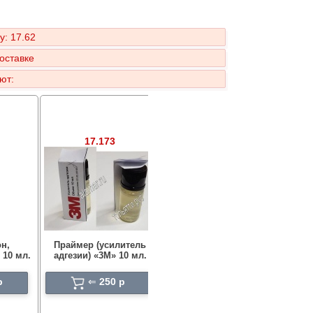
у: 17.62
оставке
ют:
17.173
17.61
н,
Праймер (усилитель
Лента двусторонняя ЗМ
Ре
 10 мл.
адгезии) «3М» 10 мл.
5метров Х 6 мм
Гран
p
⇐
250 p
⇐
269 p