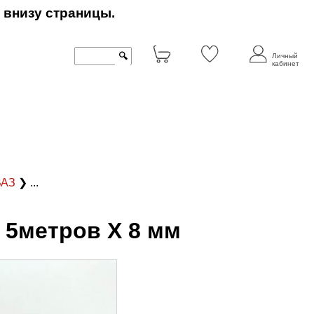
 внизу страницы.
🔍
Личный
кабинет
оВАЗ
❯ ...
 5метров Х 8 мм