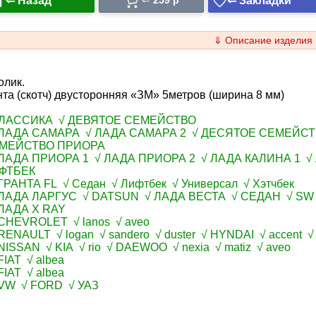
⇐ Назад
⇐ Закладки
⇐
259 p
⇓ Описание изделия
олик.
та (скотч) двусторонняя «ЗМ» 5метров (ширина 8 мм)
КЛАССИКА √ ДЕВЯТОЕ СЕМЕЙСТВО
ЛАДА САМАРА √ ЛАДА САМАРА 2 √ ДЕСЯТОЕ СЕМЕЙСТ
МЕЙСТВО ПРИОРА
ЛАДА ПРИОРА 1 √ ЛАДА ПРИОРА 2 √ ЛАДА КАЛИНА 1 √
ФТБЕК
ГРАНТА FL √ Седан √ Лифтбек √ Универсал √ Хэтчбек
ЛАДА ЛАРГУС √ DATSUN √ ЛАДА ВЕСТА √ СЕДАН √ S
ЛАДА X RAY
CHEVROLET √ lanos √ aveo
ENAULT √ logan √ sandero √ duster √ HYNDAI √ accent √ s
NISSAN √ KIA √ rio √ DAEWOO √ nexia √ matiz √ aveo
IAT √ albea
IAT √ albea
VW √ FORD √ УАЗ