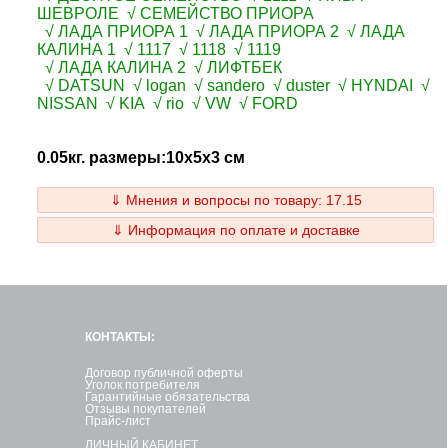
ШЕВРОЛЕ √ СЕМЕЙСТВО ПРИОРА
√ ЛАДА ПРИОРА 1 √ ЛАДА ПРИОРА 2 √ ЛАДА
КАЛИНА 1 √ 1117 √ 1118 √ 1119
√ ЛАДА КАЛИНА 2 √ ЛИФТБЕК
√ DATSUN √ logan √ sandero √ duster √ HYNDAI √
NISSAN √ KIA √ rio √ VW √ FORD
0.05кг. размеры:10x5x3 см
⇓ Мнения и вопросы по товару: 17.15
⇓ Информация по оплате и доставке
КОНТАКТЫ:
Договор публичной оферты
Уголок потребителя
Гарантийные обязательства
Отзывы покупателей
Прайс-лист
ЛИЧНЫЙ КАБИНЕТ