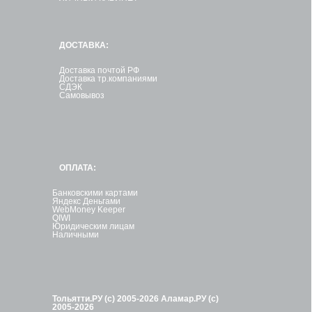
ДОСТАВКА:
Доставка почтой РФ
Доставка тр.компаниями
СДЭК
Самовывоз
ОПЛАТА:
Банковскими картами
Яндекс Деньгами
WebMoney Keeper
QIWI
Юридическим лицам
Наличными
Тольятти.РУ (с) 2005-2026
Аламар.РУ (с)
2005-2026