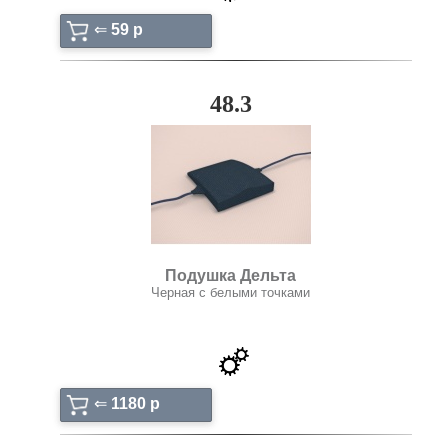
⇐
59 p
48.3
Подушка Дельта
Черная с белыми точками
⇐
1180 p