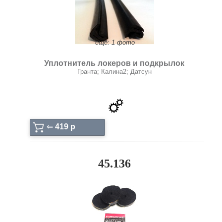
ещё: 1 фото
Уплотнитель локеров и подкрылок
Гранта; Калина2; Датсун
⇐
419 p
45.136