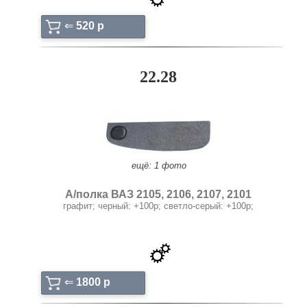
⇐
520 p
22.28
ещё: 1 фото
А/полка ВАЗ 2105, 2106, 2107, 2101
графит; черный: +100p; светло-серый: +100р;
⇐
1800 p