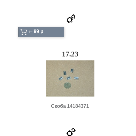
⇐
99 p
17.23
Скоба 14184371