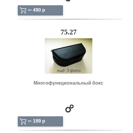
⇐
490 p
75.27
ещё: 3 фото
Многофункциональный бокс
⇐
199 p