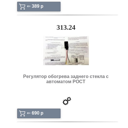
⇐
389 p
313.24
Регулятор обогрева заднего стекла с
автоматом РОСТ
⇐
690 p