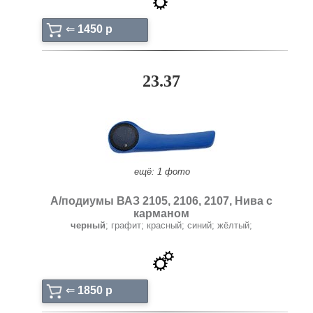
⇐
1450 p
23.37
ещё: 1 фото
А/подиумы ВАЗ 2105, 2106, 2107, Нива с
карманом
черный
; графит; красный; синий; жёлтый;
⇐
1850 p