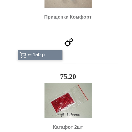
Прищепки Комфорт
⇐
150 p
75.20
ещё: 1 фото
Катафот 2шт