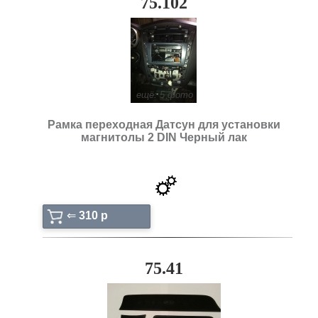
75.102
ещё: 5 фото
Рамка переходная Датсун для установки
магнитолы 2 DIN Черный лак
⇐
310 p
75.41