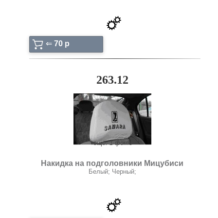
⇐
70 p
263.12
ещё: 1 фото
Накидка на подголовники Мицубиси
Белый; Черный;