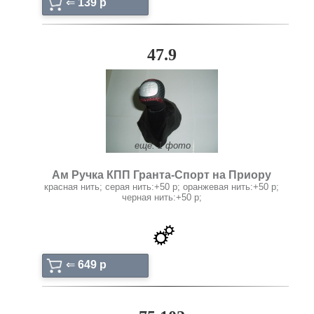
⇐
139 p
47.9
ещё: 1 фото
Ам Ручка КПП Гранта-Спорт на Приору
красная нить; серая нить:+50 р; оранжевая нить:+50 р;
черная нить:+50 р;
⇐
649 p