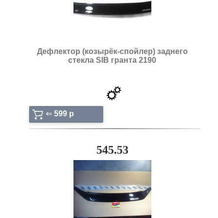
Дефлектор (козырёк-спойлер) заднего
стекла SIB гранта 2190
⇐
599 p
545.53