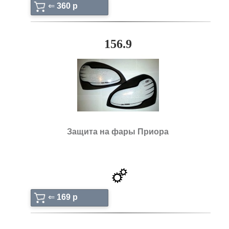
⇐
360 p
156.9
Защита на фары Приора
⇐
169 p