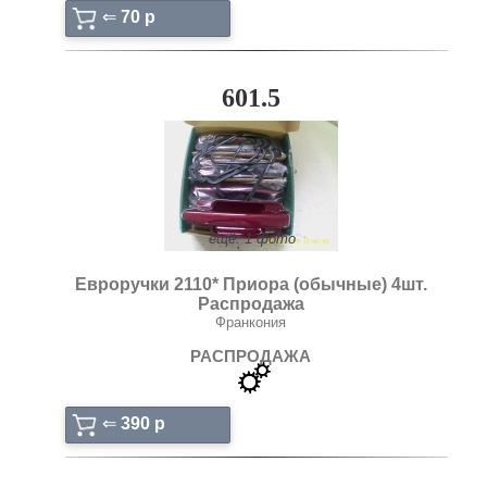
⇐
70 p
601.5
ещё: 1 фото
Евроручки 2110* Приора (обычные) 4шт.
Распродажа
Франкония
РАСПРОДАЖА
⇐
390 p