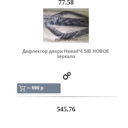
77.58
ещё: 1 фото
Дефлектор двери Нива4*4 SIB НОВОЕ
зеркало
⇐
690 p
545.76