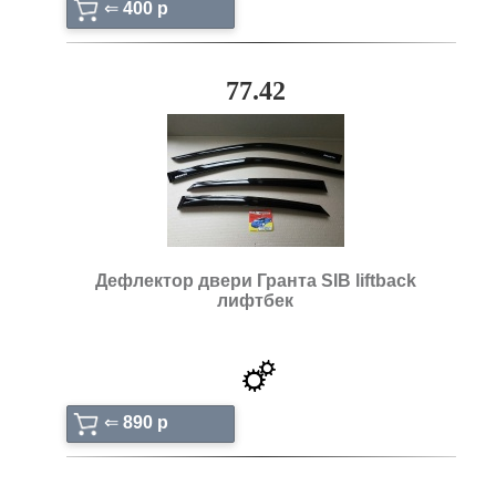
⇐
400 p
77.42
Дефлектор двери Гранта SIB liftback
лифтбек
⇐
890 p