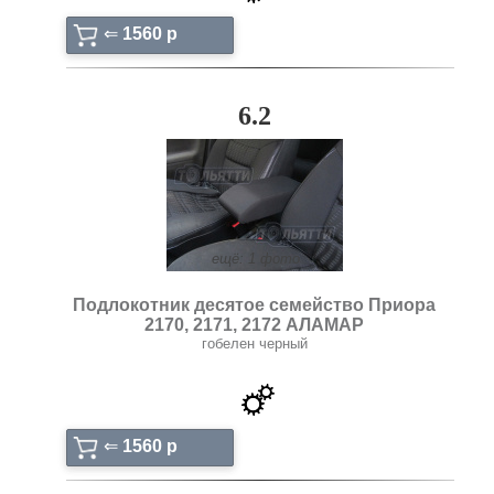
⇐
1560 p
6.2
ещё: 1 фото
Подлокотник десятое семейство Приора
2170, 2171, 2172 АЛАМАР
гобелен черный
⇐
1560 p