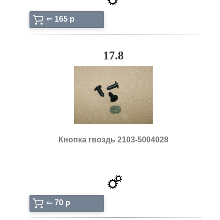
⇐
165 p
17.8
Кнопка гвоздь 2103-5004028
⇐
70 p