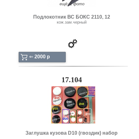
ещё: 1 фото
Подлокотник ВС БОКС 2110, 12
кож.зам.черный
⇐
2000 p
17.104
Заглушка кузова D10 (гвоздик) набор