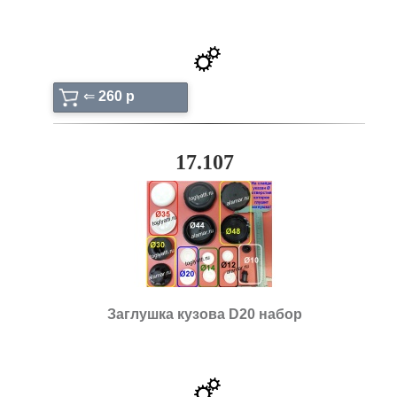
⇐
260 p
17.107
Заглушка кузова D20 набор