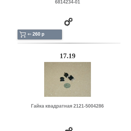
6814234-01
⇐
260 p
17.19
Гайка квадратная 2121-5004286