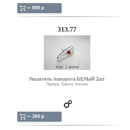
⇐
690 p
313.77
ещё: 1 фото
Указатель поворота БЕЛЫЙ 2шт
Приора; Гранта; Калина
⇐
260 p