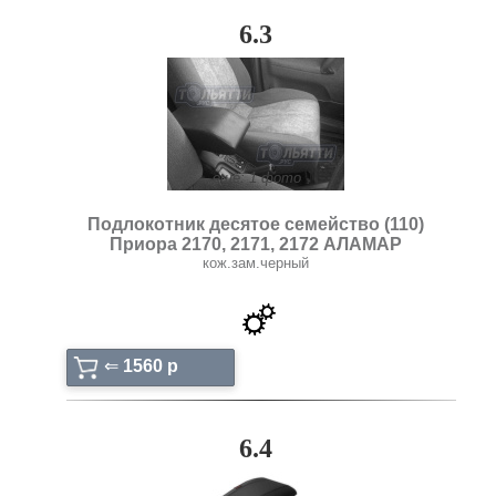
6.3
ещё: 1 фото
Подлокотник десятое семейство (110)
Приора 2170, 2171, 2172 АЛАМАР
кож.зам.черный
⇐
1560 p
6.4