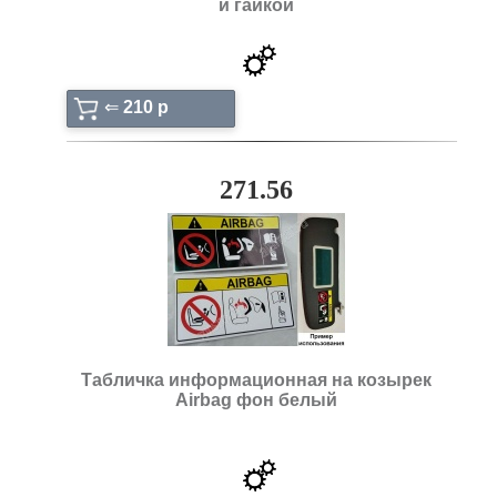
и гайкой
⇐
210 p
271.56
Табличка информационная на козырек
Airbag фон белый