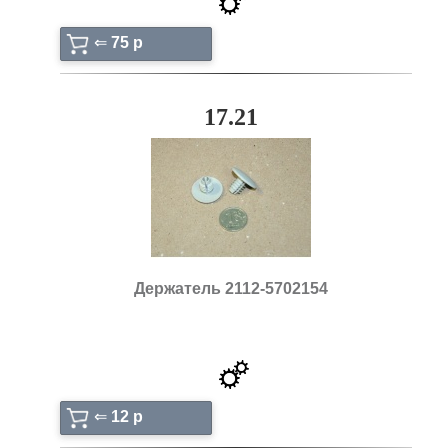
⇐
75 p
17.21
Держатель 2112-5702154
⇐
12 p