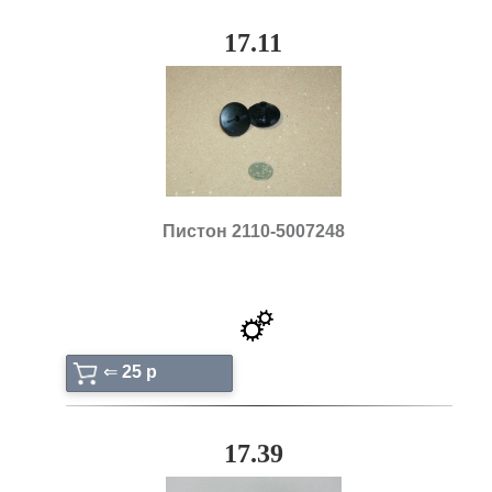
17.11
Пистон 2110-5007248
⇐
25 p
17.39