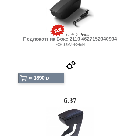
ещё: 2 фото
Подлокотник Бокс 2110 4627152040904
кож.зам.черный
⇐
1890 p
6.37