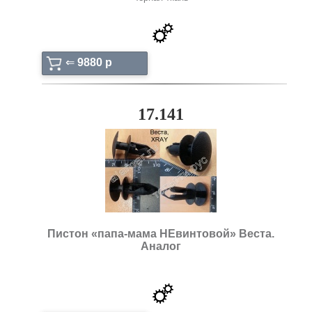
⇐
9880 p
17.141
Пистон «папа-мама НЕвинтовой» Веста.
Аналог