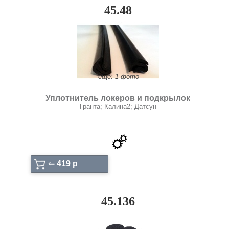
45.48
ещё: 1 фото
Уплотнитель локеров и подкрылок
Гранта; Калина2; Датсун
⇐
419 p
45.136