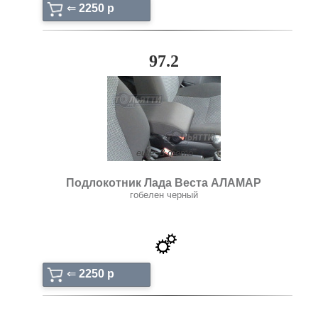
⇐
2250 p
97.2
ещё: 3 фото
Подлокотник Лада Веста АЛАМАР
гобелен черный
⇐
2250 p