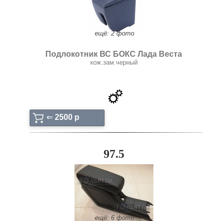
ещё: 2 фото
Подлокотник ВС БОКС Лада Веста
кож.зам.черный
⇐
2500 p
97.5
ещё: 6 фото