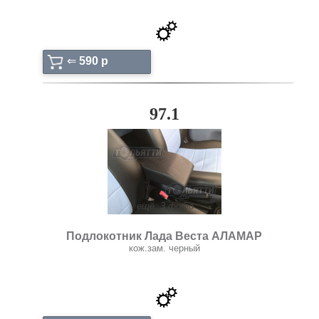
⇐
590 p
97.1
ещё: 3 фото
Подлокотник Лада Веста АЛАМАР
кож.зам. черный