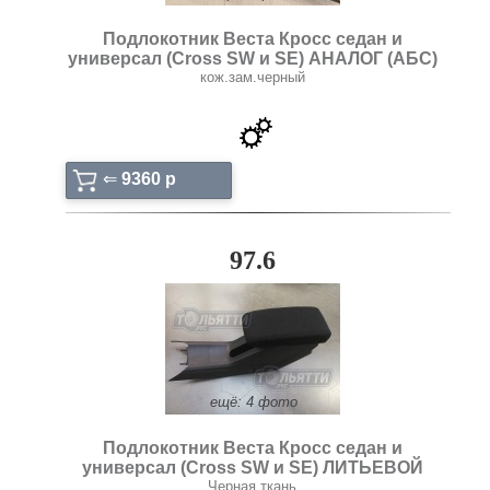
Подлокотник Веста Кросс седан и
универсал (Cross SW и SE) АНАЛОГ (АБС)
кож.зам.черный
⇐
9360 p
97.6
ещё: 4 фото
Подлокотник Веста Кросс седан и
универсал (Cross SW и SE) ЛИТЬЕВОЙ
Черная ткань