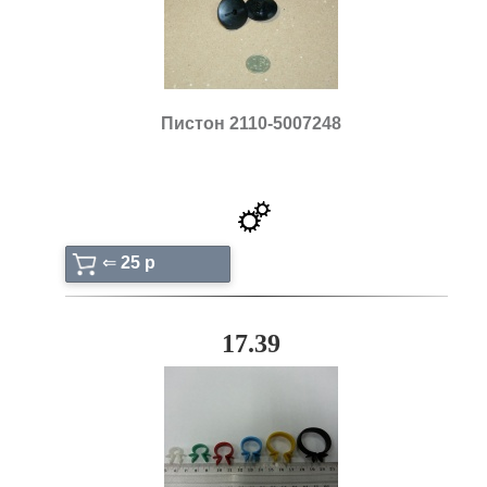
Пистон 2110-5007248
⇐
25 p
17.39