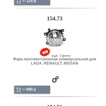
⇐
125 p
154.73
ещё: 3 фото
Фара противотуманная универсальная для
LADA, RENAULT, NISSAN
⇐
690 p