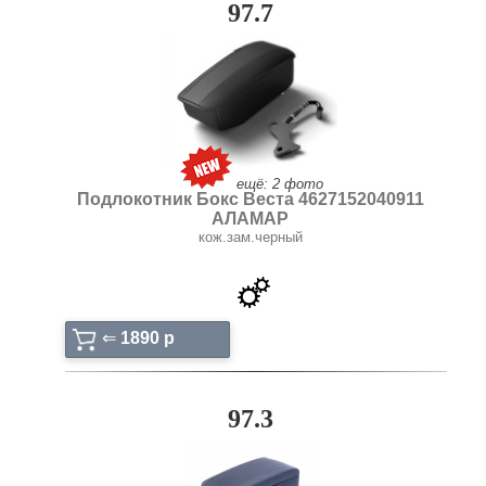
97.7
ещё: 2 фото
Подлокотник Бокс Веста 4627152040911
АЛАМАР
кож.зам.черный
⇐
1890 p
97.3