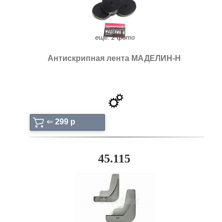
ещё: 2 фото
Антискрипная лента МАДЕЛИН-Н
⇐
299 p
45.115