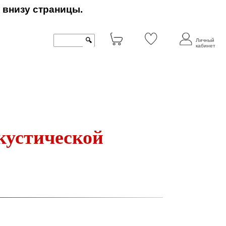
 внизу страницы.
🔍
Личный
кабинет
кустической