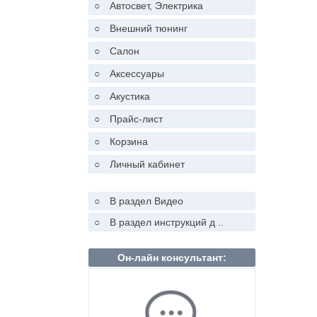
○
Автосвет, Электрика
○
Внешний тюнинг
○
Салон
○
Аксессуары
○
Акустика
○
Прайс-лист
○
Корзина
○
Личный кабинет
○
В раздел Видео
○
В раздел инструкций д ..
Он-лайн консультант: