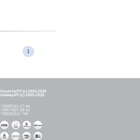
1
Тольятти.РУ (с) 2005-2026
Аламар.РУ (с) 2005-2026
+7(8482)41-17-44
+7(9674)87-28-10
+7(9626)111-744