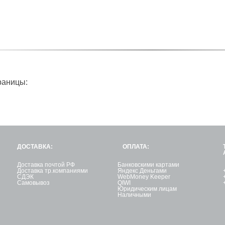
раницы:
ДОСТАВКА:
ОПЛАТА:
Доставка почтой РФ
Банковскими картами
Доставка тр.компаниями
Яндекс Деньгами
СДЭК
WebMoney Keeper
Самовывоз
QIWI
Юридическим лицам
Наличными