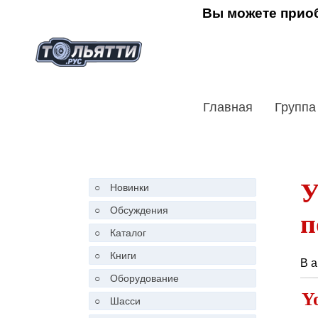
Вы можете приоб
Главная
Группа
У
○
Новинки
○
Обсуждения
п
○
Каталог
○
Книги
В 
○
Оборудование
Y
○
Шасси