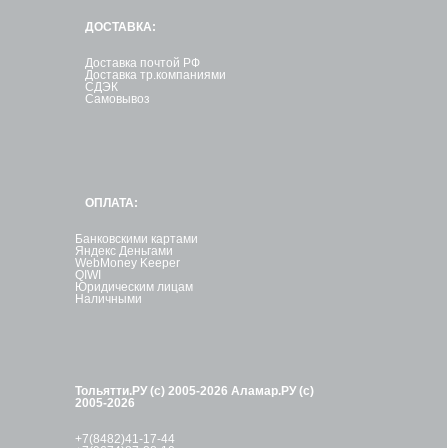
ДОСТАВКА:
Доставка почтой РФ
Доставка тр.компаниями
СДЭК
Самовывоз
ОПЛАТА:
Банковскими картами
Яндекс Деньгами
WebMoney Keeper
QIWI
Юридическим лицам
Наличными
Тольятти.РУ (с) 2005-2026
Аламар.РУ (с)
2005-2026
+7(8482)41-17-44