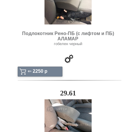
ещё: 1 фото
Подлокотник Рено-ПБ (с лифтом и ПБ)
АЛАМАР
гобелен черный
⇐
2250 p
29.61