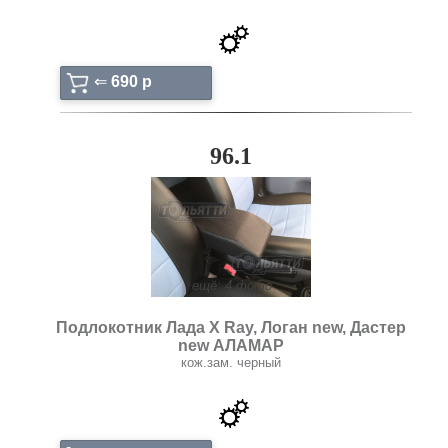
⇐
690 p
96.1
ещё: 4 фото
Подлокотник Лада X Ray, Логан new, Дастер
new АЛАМАР
кож.зам. черный