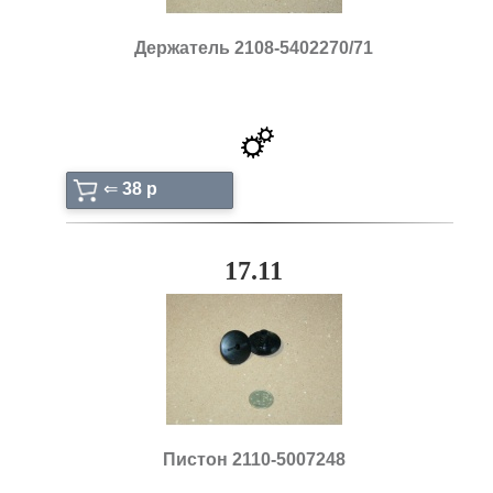
Держатель 2108-5402270/71
⇐
38 p
17.11
Пистон 2110-5007248