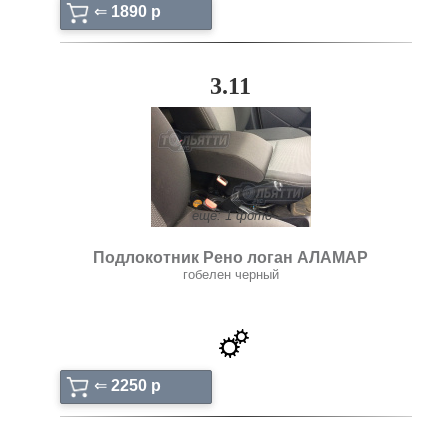
⇐
1890 p
3.11
ещё: 1 фото
Подлокотник Рено логан АЛАМАР
гобелен черный
⇐
2250 p