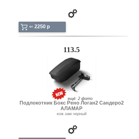
⇐
2250 p
113.5
ещё: 2 фото
Подлокотник Бокс Рено Логан2 Сандеро2
АЛАМАР
кож.зам.черный