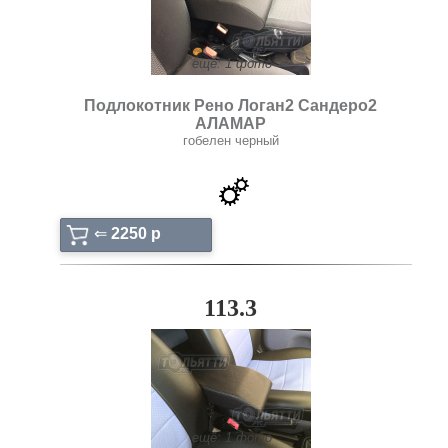
ещё: 1 фото
Подлокотник Рено Логан2 Сандеро2
АЛАМАР
гобелен черный
⇐
2250 p
113.3
ещё: 1 фото