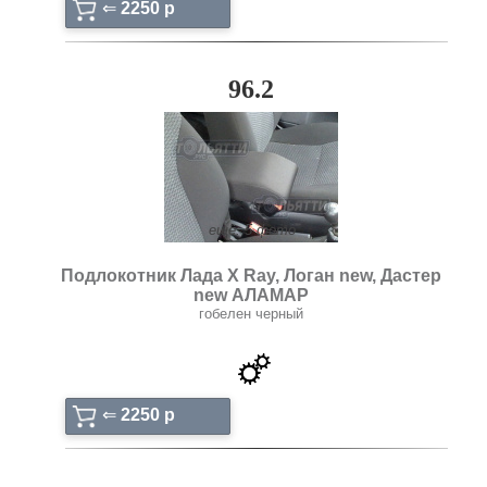
⇐
2250 p
96.2
ещё: 5 фото
Подлокотник Лада X Ray, Логан new, Дастер
new АЛАМАР
гобелен черный
⇐
2250 p