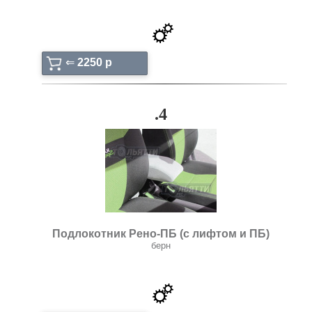
⇐
2250 p
.4
Подлокотник Рено-ПБ (с лифтом и ПБ)
берн