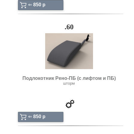
⇐
850 p
.60
Подлокотник Рено-ПБ (с лифтом и ПБ)
шторм
⇐
850 p