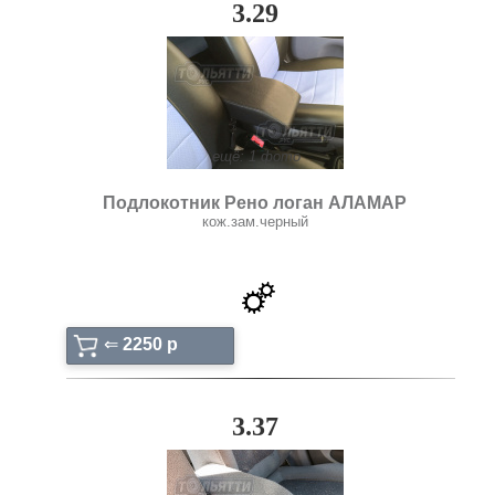
3.29
ещё: 1 фото
Подлокотник Рено логан АЛАМАР
кож.зам.черный
⇐
2250 p
3.37