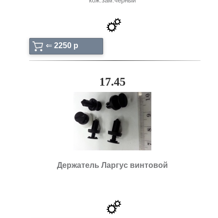
кож.зам.черный
⇐
2250 p
17.45
Держатель Ларгус винтовой