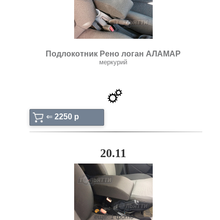
Подлокотник Рено логан АЛАМАР
меркурий
⇐
2250 p
20.11
ещё: 1 фото