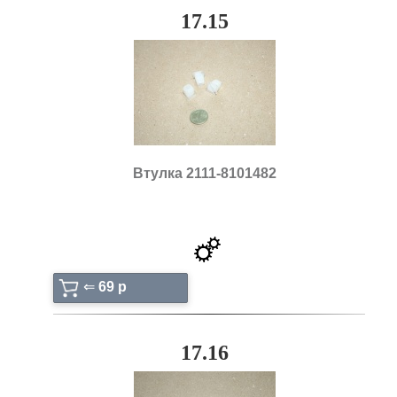
17.15
Втулка 2111-8101482
⇐
69 p
17.16