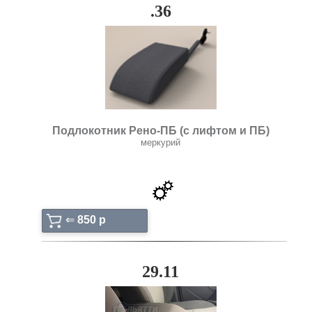
.36
Подлокотник Рено-ПБ (с лифтом и ПБ)
меркурий
⇐
850 p
29.11