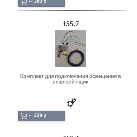
⇐
360 p
155.7
Комплект для подключения освещения в
вещевой ящик
⇐
339 p