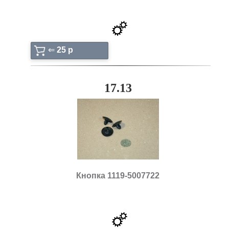
⇐
25 p
17.13
Кнопка 1119-5007722