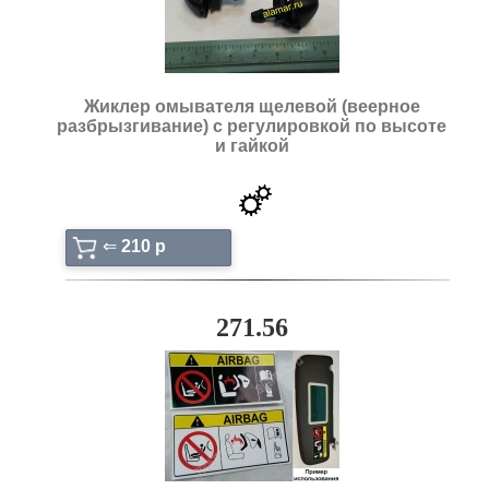
Жиклер омывателя щелевой (веерное
разбрызгивание) с регулировкой по высоте
и гайкой
⇐
210 p
271.56